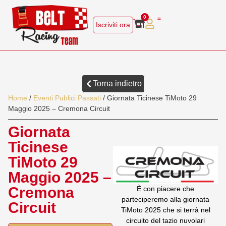
0
Iscriviti ora
Chi Siamo
Servizi Soci
Area Membri
Torna indietro
Home
/
Eventi Publici Passati
/ Giornata Ticinese TiMoto 29
Maggio 2025 – Cremona Circuit
Giornata
Ticinese
TiMoto 29
Maggio 2025 –
Cremona
È con piacere che
parteciperemo alla giornata
Circuit
TiMoto 2025 che si terrà nel
circuito del tazio nuvolari