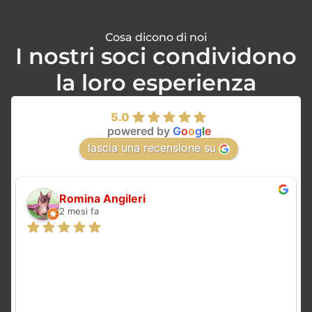
Cosa dicono di noi
I nostri soci condividono
la loro esperienza
5.0
powered by
G
o
o
g
l
e
lascia una recensione su
Romina Angileri
2 mesi fa